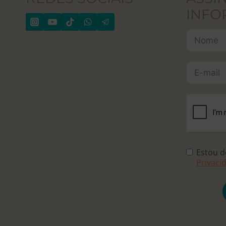
INFO
Estou 
Privaci