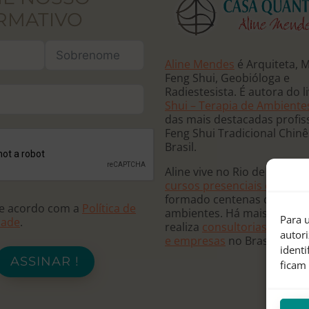
RMATIVO
Aline Mendes
é Arquiteta, 
Feng Shui, Geobióloga e
Radiestesista. É autora do l
Shui – Terapia de Ambiente
das mais destacadas profis
Feng Shui Tradicional Chin
Brasil.
Aline vive no Rio de Janeiro
cursos presenciais e online
formado centenas de terap
de acordo com a
Política de
ambientes. Há mais de 20 
Para u
dade
.
realiza
consultorias para re
autor
e empresas
no Brasil e no
ident
ASSINAR !
ficam