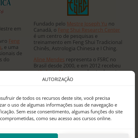
Fundado pelo
Mestre Joseph Yu
no
Mestre em
Canadá, o
Feng Shui Research Center
é um centro de pesquisas e
ivro
Feng
treinamento em Feng Shui Tradicional
s
, e uma
Chinês, Astrologia Chinesa e I Ching.
sionais de
Aline Mendes
representa o FSRC no
ês do
Brasil desde 2000, e em 2012 recebeu
o
título de Mestre
, sendo atualmente
 e ministra
a única
Mentora Oficial
do FSRC em
AUTORIZAÇÃO
, já tendo
língua portuguesa.
eutas de
anos
sufruir de todos os recursos deste site, você precisa
sidências
izar o uso de algumas informações suas de navegação e
 mundo.
ificação. Sem esse consentimento, algumas funções do site
 comprometidas, como seu acesso aos cursos online.