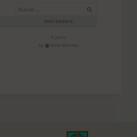
B
u
POST RECENTE
s
c
4 years
a
by
Aline Mendes
r
p
o
r
: