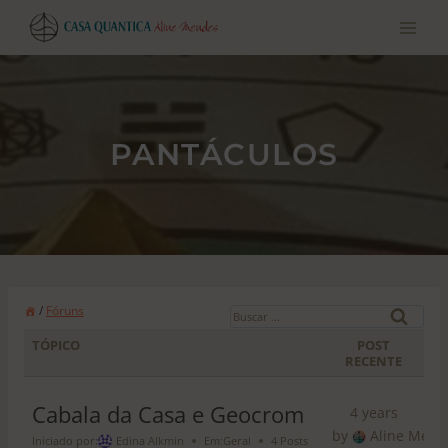
Pular
para
o
conteúdo
PANTÁCULOS
B
/
Fóruns
u
TÓPICO
POST
s
RECENTE
c
a
Cabala da Casa e Geocrom
4 years
r
by
Aline Mend
Iniciado por:
Edina Alkmin
Em:
Geral
4 Posts