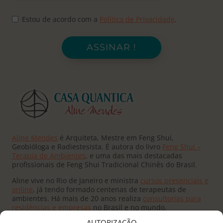
Estou de acordo com a
Política de Privacidade
.
ASSINAR !
Aline Mendes
é Arquiteta, Mestre em Feng Shui,
Geobióloga e Radiestesista. É autora do livro
Feng Shui –
Terapia de Ambientes
, e uma das mais destacadas
profissionais de Feng Shui Tradicional Chinês do Brasil.
Aline vive no Rio de Janeiro e ministra
cursos presenciais e
online
, já tendo formado centenas de terapeutas de
ambientes. Há mais de 20 anos realiza
consultorias para
residências e empresas
no Brasil e no mundo.
AUTORIZAÇÃO