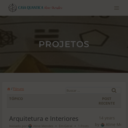
Pular
para
o
conteúdo
PROJETOS
B
/
Fóruns
u
TÓPICO
POST
s
RECENTE
c
a
Arquitetura e Interiores
14 years
r
by
Aline Mend
Iniciado por:
Aline Mendes
Em:
Geral
1 Posts