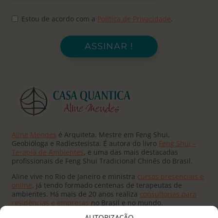
Estou de acordo com a
Política de Privacidade
.
ASSINAR !
Aline Mendes
é Arquiteta, Mestre em Feng Shui,
Geobióloga e Radiestesista. É autora do livro
Feng Shui –
Terapia de Ambientes
, e uma das mais destacadas
profissionais de Feng Shui Tradicional Chinês do Brasil.
Aline vive no Rio de Janeiro e ministra
cursos presenciais e
online
, já tendo formado centenas de terapeutas de
ambientes. Há mais de 20 anos realiza
consultorias para
residências e empresas
no Brasil e no mundo.
AUTORIZAÇÃO