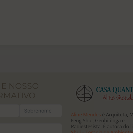
NE NOSSO
RMATIVO
Aline Mendes
é Arquiteta, 
Feng Shui, Geobióloga e
Radiestesista. É autora do l
Shui – Terapia de Ambiente