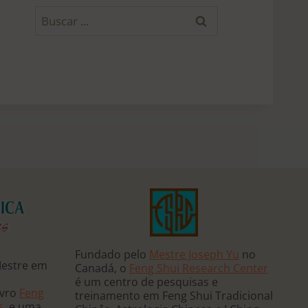
B
u
s
c
a
r
p
o
r
:
Fundado pelo
Mestre Joseph Yu
no
Mestre em
Canadá, o
Feng Shui Research Center
é um centro de pesquisas e
ivro
Feng
treinamento em Feng Shui Tradicional
s
, e uma