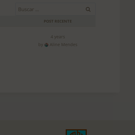
B
u
POST RECENTE
s
c
4 years
a
by
Aline Mendes
r
p
o
r
: