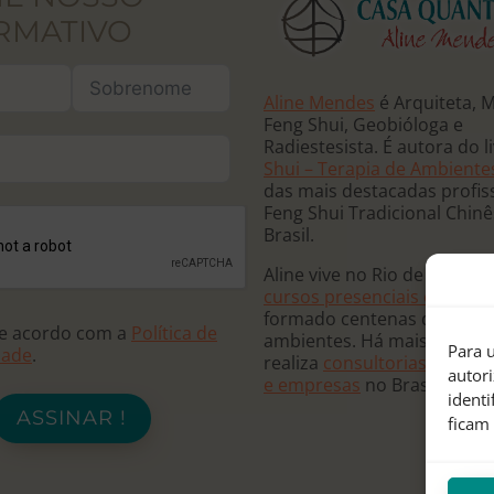
RMATIVO
Aline Mendes
é Arquiteta, 
Feng Shui, Geobióloga e
Radiestesista. É autora do l
Shui – Terapia de Ambiente
das mais destacadas profis
Feng Shui Tradicional Chin
Brasil.
Aline vive no Rio de Janeiro
cursos presenciais e online
formado centenas de terap
de acordo com a
Política de
ambientes. Há mais de 20 
Para u
dade
.
realiza
consultorias para re
autor
e empresas
no Brasil e no
ident
ASSINAR !
ficam