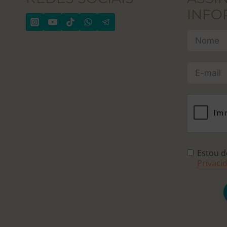
INFO
Estou 
Privaci