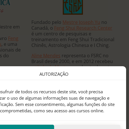
Fundado pelo
Mestre Joseph Yu
no
Mestre em
Canadá, o
Feng Shui Research Center
é um centro de pesquisas e
ivro
Feng
treinamento em Feng Shui Tradicional
s
, e uma
Chinês, Astrologia Chinesa e I Ching.
sionais de
Aline Mendes
representa o FSRC no
ês do
Brasil desde 2000, e em 2012 recebeu
o
título de Mestre
, sendo atualmente
 e ministra
a única
Mentora Oficial
do FSRC em
AUTORIZAÇÃO
, já tendo
língua portuguesa.
eutas de
anos
sufruir de todos os recursos deste site, você precisa
sidências
izar o uso de algumas informações suas de navegação e
 mundo.
ificação. Sem esse consentimento, algumas funções do site
 comprometidas, como seu acesso aos cursos online.