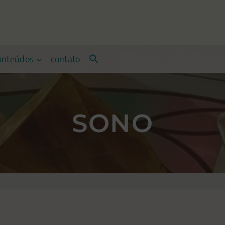
onteúdos
contato
SONO