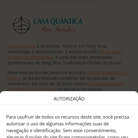
Aline Mendes
é Arquiteta, Mestre em Feng Shui,
Geobióloga e Radiestesista. É autora do livro
Feng Shui –
Terapia de Ambientes
, e uma das mais destacadas
profissionais de Feng Shui Tradicional Chinês do Brasil.
Aline vive no Rio de Janeiro e ministra
cursos presenciais e
online
, já tendo formado centenas de terapeutas de
ambientes. Há mais de 20 anos realiza
consultorias para
residências e empresas
no Brasil e no mundo.
AUTORIZAÇÃO
Para usufruir de todos os recursos deste site, você precisa
autorizar o uso de algumas informações suas de
navegação e identificação. Sem esse consentimento,
Fundado pelo
Mestre Joseph Yu
no Canadá, o
Feng Shui
algumas funções do site ficam comprometidas, como seu