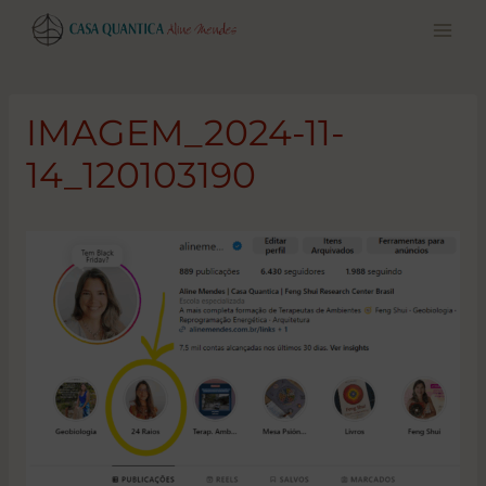
Pular
para
o
conteúdo
IMAGEM_2024-11-
14_120103190