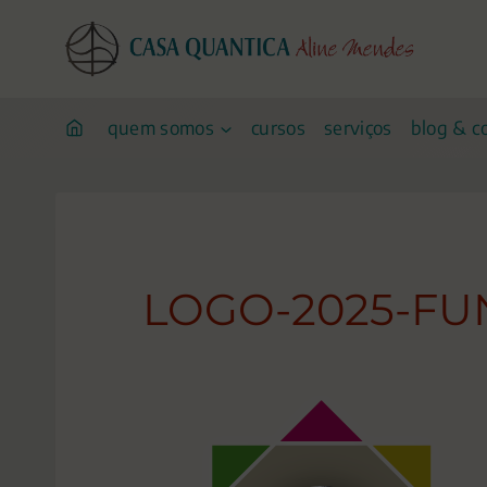
Pular
para
o
conteúdo
quem somos
cursos
serviços
blog & c
LOGO-2025-F