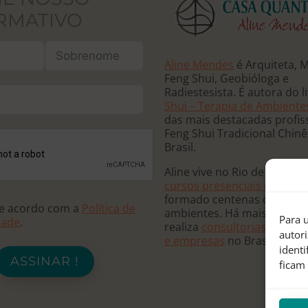
RMATIVO
Aline Mendes
é Arquiteta, 
Feng Shui, Geobióloga e
Radiestesista. É autora do l
Shui – Terapia de Ambiente
das mais destacadas profis
Feng Shui Tradicional Chin
Brasil.
Aline vive no Rio de Janeiro
cursos presenciais e online
formado centenas de terap
de acordo com a
Política de
ambientes. Há mais de 20 
Para u
dade
.
realiza
consultorias para re
autor
e empresas
no Brasil e no
ident
ASSINAR !
ficam