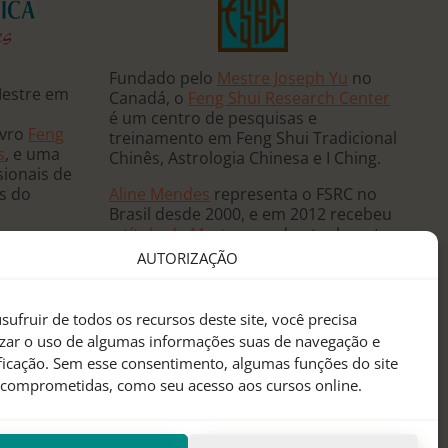
Fundado pelo
Mestre Joseph Yu
no
Mestre em
Canadá, o
Feng Shui Research Center
é um centro de pesquisas e
ivro
Feng
treinamento em Feng Shui Tradicional
s
, e uma
Chinês, Astrologia Chinesa e I Ching.
sionais de
Aline Mendes
representa o FSRC no
ês do
Brasil desde 2000, e em 2012 recebeu
o
título de Mestre
, sendo atualmente
 e ministra
a única
Mentora Oficial
do FSRC em
AUTORIZAÇÃO
, já tendo
língua portuguesa.
eutas de
anos
sufruir de todos os recursos deste site, você precisa
sidências
izar o uso de algumas informações suas de navegação e
 mundo.
ificação. Sem esse consentimento, algumas funções do site
 comprometidas, como seu acesso aos cursos online.