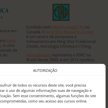
Fundado pelo
Mestre Joseph Yu
no
Mestre em
Canadá, o
Feng Shui Research Center
é um centro de pesquisas e
ivro
Feng
treinamento em Feng Shui Tradicional
s
, e uma
Chinês, Astrologia Chinesa e I Ching.
sionais de
Aline Mendes
representa o FSRC no
ês do
Brasil desde 2000, e em 2012 recebeu
o
título de Mestre
, sendo atualmente
 e ministra
a única
Mentora Oficial
do FSRC em
AUTORIZAÇÃO
, já tendo
língua portuguesa.
eutas de
anos
sufruir de todos os recursos deste site, você precisa
sidências
izar o uso de algumas informações suas de navegação e
 mundo.
ificação. Sem esse consentimento, algumas funções do site
 comprometidas, como seu acesso aos cursos online.