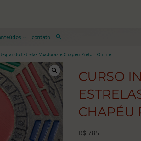
onteúdos
contato
ntegrando Estrelas Voadoras e Chapéu Preto – Online
CURSO I
ESTRELA
CHAPÉU 
R$
785