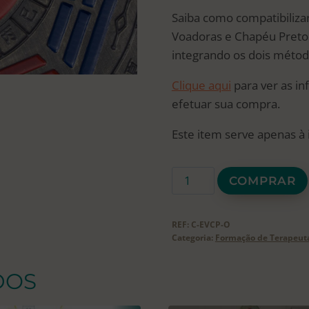
Saiba como compatibilizar
Voadoras e Chapéu Preto
integrando os dois métod
Clique aqui
para ver as i
efetuar sua compra.
Este item serve apenas à 
Curso
COMPRAR
Integrando
Estrelas
REF:
C-EVCP-O
Voadoras
Categoria:
Formação de Terapeut
e
Chapéu
DOS
Preto
-