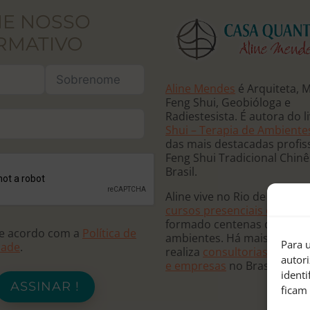
NE NOSSO
RMATIVO
Aline Mendes
é Arquiteta, 
Feng Shui, Geobióloga e
Radiestesista. É autora do l
Shui – Terapia de Ambiente
das mais destacadas profis
Feng Shui Tradicional Chin
Brasil.
Aline vive no Rio de Janeiro
cursos presenciais e online
formado centenas de terap
de acordo com a
Política de
ambientes. Há mais de 20 
Para u
dade
.
realiza
consultorias para re
autor
e empresas
no Brasil e no
ident
ASSINAR !
ficam