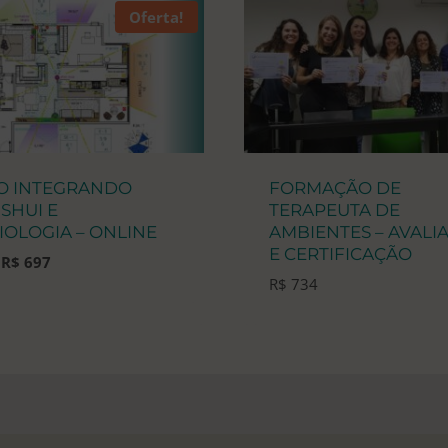
Oferta!
Online
quantidade
O INTEGRANDO
FORMAÇÃO DE
SHUI E
TERAPEUTA DE
IOLOGIA – ONLINE
AMBIENTES – AVALI
E CERTIFICAÇÃO
O
O
R$
697
preço
preço
R$
734
original
atual
era:
é:
R$ 795.
R$ 697.