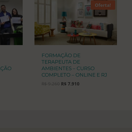
Oferta!
FORMAÇÃO DE
TERAPEUTA DE
AÇÃO
AMBIENTES – CURSO
COMPLETO – ONLINE E RJ
O
O
R$
9.260
R$
7.910
preço
preço
original
atual
era:
é:
R$ 9.260.
R$ 7.910.