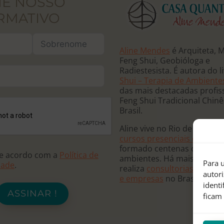
NE NOSSO
RMATIVO
Aline Mendes
é Arquiteta, 
Feng Shui, Geobióloga e
Radiestesista. É autora do l
Shui – Terapia de Ambiente
das mais destacadas profis
Feng Shui Tradicional Chin
Brasil.
Aline vive no Rio de Janeiro
cursos presenciais e online
formado centenas de terap
de acordo com a
Política de
ambientes. Há mais de 20 
Para u
dade
.
realiza
consultorias para re
autor
e empresas
no Brasil e no
ident
ASSINAR !
ficam