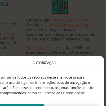
Fundado pelo
Mestre Joseph Yu
no
Mestre em
Canadá, o
Feng Shui Research Center
é um centro de pesquisas e
ivro
Feng
treinamento em Feng Shui Tradicional
s
, e uma
Chinês, Astrologia Chinesa e I Ching.
sionais de
Aline Mendes
representa o FSRC no
ês do
Brasil desde 2000, e em 2012 recebeu
o
título de Mestre
, sendo atualmente
 e ministra
a única
Mentora Oficial
do FSRC em
AUTORIZAÇÃO
, já tendo
língua portuguesa.
eutas de
anos
sufruir de todos os recursos deste site, você precisa
sidências
izar o uso de algumas informações suas de navegação e
 mundo.
ificação. Sem esse consentimento, algumas funções do site
 comprometidas, como seu acesso aos cursos online.