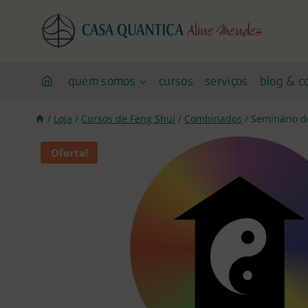
Pular
para
o
conteúdo
quem somos
cursos
serviços
blog & c
/
Loja
/
Cursos de Feng Shui
/
Combinados
/
Seminário d
Oferta!