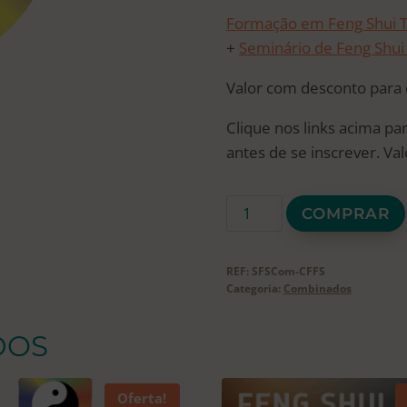
preço
pr
Formação em Feng Shui T
original
at
+
Seminário de Feng Shui
era:
é:
Valor com desconto para
R$ 6.276.
R$
Clique nos links acima pa
antes de se inscrever. Val
Seminário
COMPRAR
de
Feng
REF:
SFSCom-CFFS
Shui
Categoria:
Combinados
Comercial
FSRC
DOS
+
Formação
Oferta!
em