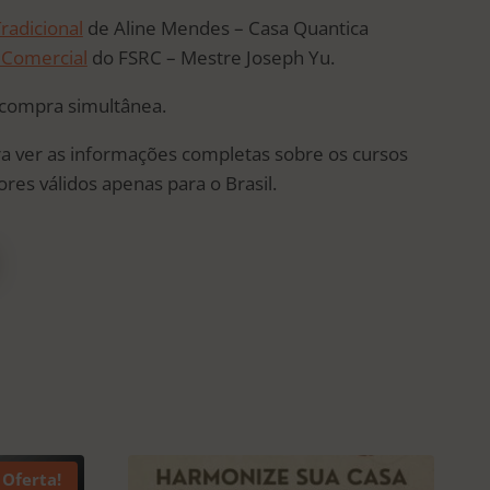
eço
radicional
de Aline Mendes – Casa Quantica
ual
 Comercial
do FSRC – Mestre Joseph Yu.
 compra simultânea.
 5.645.
ra ver as informações completas sobre os cursos
ores válidos apenas para o Brasil.
Oferta!