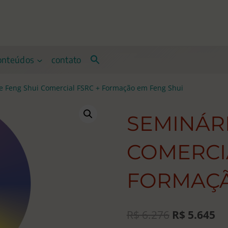
onteúdos
contato
e Feng Shui Comercial FSRC + Formação em Feng Shui
SEMINÁRI
COMERCIA
FORMAÇÃ
O
O
R$
6.276
R$
5.645