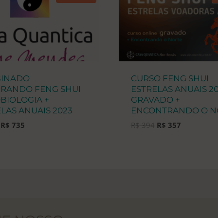
Feng
Shui
quantidade
INADO
CURSO FENG SHUI
GRANDO FENG SHUI
ESTRELAS ANUAIS 20
BIOLOGIA +
GRAVADO +
LAS ANUAIS 2023
ENCONTRANDO O N
O
O
O
O
R$
735
R$
394
R$
357
preço
preço
preço
preço
original
atual
original
atual
era:
é:
era:
é:
R$ 893.
R$ 735.
R$ 394.
R$ 357.