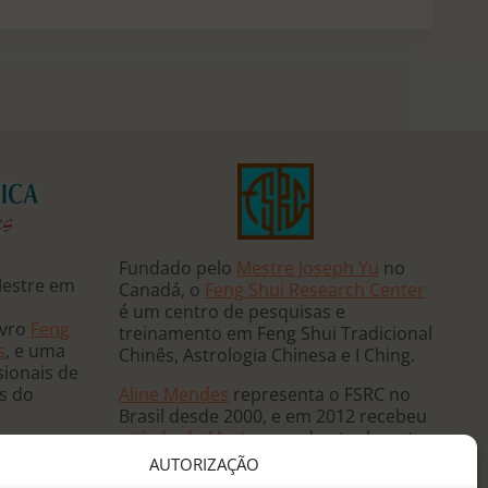
Fundado pelo
Mestre Joseph Yu
no
Mestre em
Canadá, o
Feng Shui Research Center
é um centro de pesquisas e
ivro
Feng
treinamento em Feng Shui Tradicional
s
, e uma
Chinês, Astrologia Chinesa e I Ching.
sionais de
Aline Mendes
representa o FSRC no
ês do
Brasil desde 2000, e em 2012 recebeu
o
título de Mestre
, sendo atualmente
 e ministra
a única
Mentora Oficial
do FSRC em
AUTORIZAÇÃO
, já tendo
língua portuguesa.