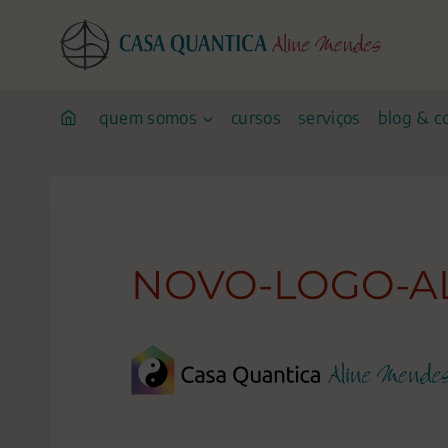
Pular
para
o
conteúdo
quem somos
cursos
serviços
blog & c
NOVO-LOGO-A