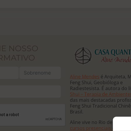
NE NOSSO
RMATIVO
Aline Mendes
é Arquiteta, 
Feng Shui, Geobióloga e
Radiestesista. É autora do l
Shui – Terapia de Ambiente
das mais destacadas profis
Feng Shui Tradicional Chin
Brasil.
Aline vive no Rio de Janeiro
cursos presenciais e online