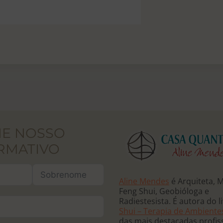
NE NOSSO
RMATIVO
Aline Mendes
é Arquiteta, 
Feng Shui, Geobióloga e
Radiestesista. É autora do l
Shui – Terapia de Ambiente
das mais destacadas profis