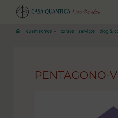
Pular
para
o
conteúdo
quem somos
cursos
serviços
blog & c
PENTAGONO-V