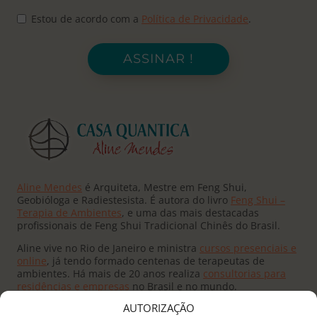
Estou de acordo com a
Política de Privacidade
.
ASSINAR !
Aline Mendes
é Arquiteta, Mestre em Feng Shui,
Geobióloga e Radiestesista. É autora do livro
Feng Shui –
Terapia de Ambientes
, e uma das mais destacadas
profissionais de Feng Shui Tradicional Chinês do Brasil.
Aline vive no Rio de Janeiro e ministra
cursos presenciais e
online
, já tendo formado centenas de terapeutas de
ambientes. Há mais de 20 anos realiza
consultorias para
residências e empresas
no Brasil e no mundo.
AUTORIZAÇÃO