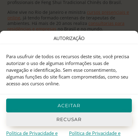
profissionais de Feng Shui Tradicional Chinês do Brasil.
Aline vive no Rio de Janeiro e ministra
cursos presenciais e
online
, já tendo formado centenas de terapeutas de
ambientes. Há mais de 20 anos realiza
consultorias para
residências e empresas
no Brasil e no mundo.
AUTORIZAÇÃO
Para usufruir de todos os recursos deste site, você precisa
autorizar o uso de algumas informações suas de
navegação e identificação. Sem esse consentimento,
Fundado pelo
Mestre Joseph Yu
no Canadá, o
Feng Shui
algumas funções do site ficam comprometidas, como seu
Research Center
é um centro de pesquisas e treinamento
acesso aos cursos online.
em Feng Shui Tradicional Chinês, Astrologia Chinesa e I
Ching.
Aline Mendes
representa o FSRC no Brasil desde 2000, e
ACEITAR
em 2012 recebeu o
título de Mestre
, sendo atualmente a
única
Mentora Oficial
do FSRC em língua portuguesa.
RECUSAR
Política de Privacidade e
Política de Privacidade e