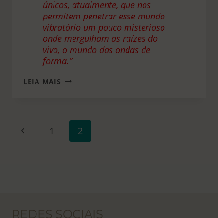
únicos, atualmente, que nos
permitem penetrar esse mundo
vibratório um pouco misterioso
onde mergulham as raízes do
vivo, o mundo das ondas de
forma.”
O
LEIA MAIS
QUE
É
RADIESTESIA?
NAVEGAÇÃO
Página
1
2
DA
Anterior
PÁGINA
REDES SOCIAIS