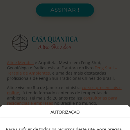
ASSINAR !
Aline Mendes
é Arquiteta, Mestre em Feng Shui,
Geobióloga e Radiestesista. É autora do livro
Feng Shui –
Terapia de Ambientes
, e uma das mais destacadas
profissionais de Feng Shui Tradicional Chinês do Brasil.
Aline vive no Rio de Janeiro e ministra
cursos presenciais e
online
, já tendo formado centenas de terapeutas de
ambientes. Há mais de 20 anos realiza
consultorias para
residências e empresas
no Brasil e no mundo.
AUTORIZAÇÃO
Para usufruir de todos os recursos deste site, você precisa