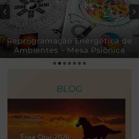
ergética de
Sólidos Platônicos 
a Psiônica
– com Programação
BLOG