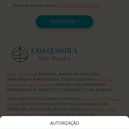
Estou de acordo com a
Política de Privacidade
.
ASSINAR !
Aline Mendes
é Arquiteta, Mestre em Feng Shui,
Geobióloga e Radiestesista. É autora do livro
Feng Shui –
Terapia de Ambientes
, e uma das mais destacadas
profissionais de Feng Shui Tradicional Chinês do Brasil.
Aline vive no Rio de Janeiro e ministra
cursos presenciais e
online
, já tendo formado centenas de terapeutas de
ambientes. Há mais de 20 anos realiza
consultorias para
residências e empresas
no Brasil e no mundo.
AUTORIZAÇÃO