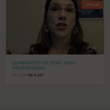
Oferta!
SEMINÁRIOS DE FENG SHUI
PROFISSIONAL
O
O
R$
6.988
R$
6.287
preço
preço
original
atual
era:
é:
R$ 6.988.
R$ 6.287.