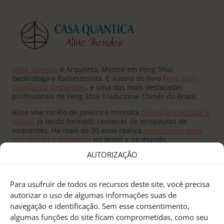
Aline Mendes
é Arquiteta, Mestre em Feng Shui,
Geobióloga e Radiestesista. É autora do livro
Feng Shui –
Terapia de Ambientes
, e uma das mais destacadas
profissionais de Feng Shui Tradicional Chinês do Brasil.
Aline vive no Rio de Janeiro e ministra
cursos presenciais e
online
, já tendo formado centenas de terapeutas de
ambientes. Há mais de 20 anos realiza
consultorias para
residências e empresas
no Brasil e no mundo.
AUTORIZAÇÃO
Para usufruir de todos os recursos deste site, você precisa
autorizar o uso de algumas informações suas de
navegação e identificação. Sem esse consentimento,
Fundado pelo
Mestre Joseph Yu
no Canadá, o
Feng Shui
algumas funções do site ficam comprometidas, como seu
Research Center
é um centro de pesquisas e treinamento