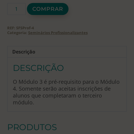
Seminário
COMPRAR
de
Feng
Shui
REF:
SFSProf-4
Profissional
Categoria:
Seminários Profissionalizantes
4
de
Descrição
4
quantidade
DESCRIÇÃO
O Módulo 3 é pré-requisito para o Módulo
4. Somente serão aceitas inscrições de
alunos que completaram o terceiro
módulo.
PRODUTOS