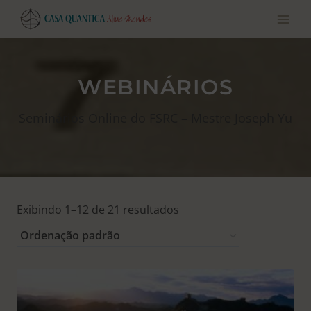
Pular
para
o
conteúdo
WEBINÁRIOS
Seminários Online do FSRC – Mestre Joseph Yu
Exibindo 1–12 de 21 resultados