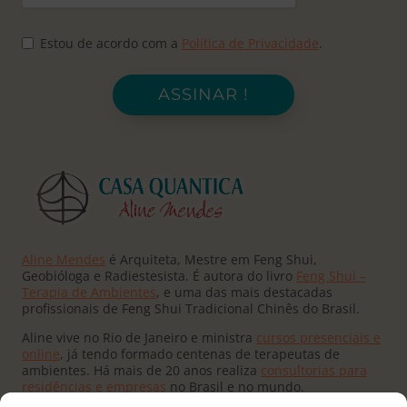
Estou de acordo com a
Política de Privacidade
.
ASSINAR !
Aline Mendes
é Arquiteta, Mestre em Feng Shui,
Geobióloga e Radiestesista. É autora do livro
Feng Shui –
Terapia de Ambientes
, e uma das mais destacadas
profissionais de Feng Shui Tradicional Chinês do Brasil.
Aline vive no Rio de Janeiro e ministra
cursos presenciais e
online
, já tendo formado centenas de terapeutas de
ambientes. Há mais de 20 anos realiza
consultorias para
residências e empresas
no Brasil e no mundo.