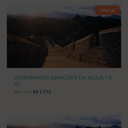
Oferta!
WEBINÁRIOS DRAGÕES DA ÁGUA 1 A
10
O
O
R$
1.970
R$
1.773
preço
preço
original
atual
era:
é:
R$ 1.970.
R$ 1.773.