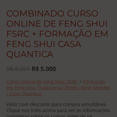
COMBINADO CURSO
ONLINE DE FENG SHUI
FSRC + FORMAÇÃO EM
FENG SHUI CASA
QUANTICA
O
O
R$
6.251
R$
5.000
preço
preço
Curso Online de Feng Shui: FSRC
+
Formação
original
atual
em Feng Shui Tradicional Chinês: Aline Mendes
era:
é:
– Casa Quantica
R$ 6.251.
R$ 5.000.
Valor com desconto para compra simultânea.
Clique nos links acima para ver as informações
completas sobre os cursos antes de se