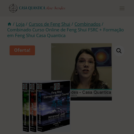
Pular
para
o
conteúdo
/
Loja
/
Cursos de Feng Shui
/
Combinados
/
Combinado Curso Online de Feng Shui FSRC + Formação
em Feng Shui Casa Quantica
Oferta!