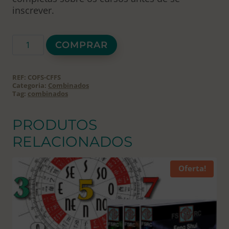
inscrever.
Combinado
COMPRAR
Curso
Online
de
REF:
COFS-CFFS
Feng
Categoria:
Combinados
Tag:
combinados
Shui
FSRC
+
PRODUTOS
Formação
RELACIONADOS
em
Feng
Shui
Oferta!
Casa
Quantica
quantidade