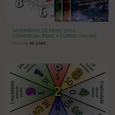
SEMINÁRIO DE FENG SHUI
COMERCIAL FSRC + CURSO ONLINE
O
O
R$
3.398
R$
2.960
preço
preço
original
atual
era:
é:
R$ 3.398.
R$ 2.960.