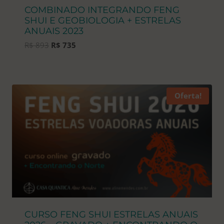
COMBINADO INTEGRANDO FENG
SHUI E GEOBIOLOGIA + ESTRELAS
ANUAIS 2023
O
O
R$
893
R$
735
preço
preço
original
atual
era:
é:
R$ 893.
R$ 735.
Oferta!
CURSO FENG SHUI ESTRELAS ANUAIS