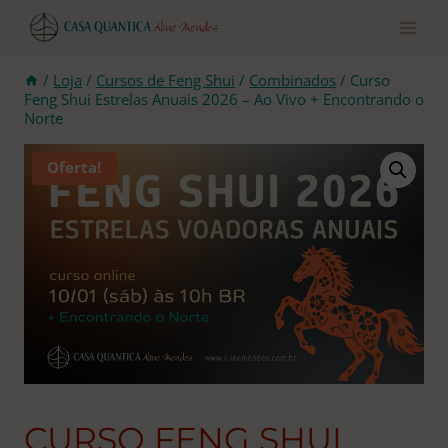
Pular
para
o
conteúdo
/
Loja
/
Cursos de Feng Shui
/
Combinados
/
Curso
Feng Shui Estrelas Anuais 2026 – Ao Vivo + Encontrando o
Norte
Oferta!
CURSO FENG SHUI