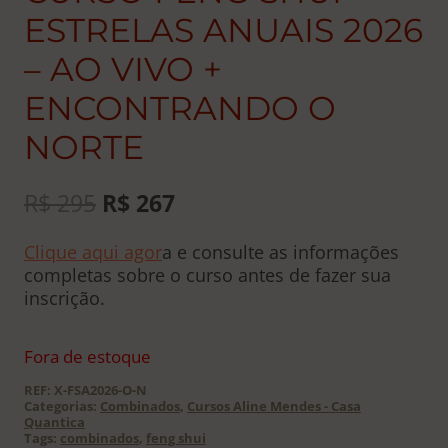
ESTRELAS ANUAIS 2026
– AO VIVO +
ENCONTRANDO O
NORTE
O
O
R$
295
R$
267
preço
preço
Clique aqui agor
a e consulte as informações
original
atual
completas sobre o curso antes de fazer sua
era:
é:
inscrição.
R$ 295.
R$ 267.
Fora de estoque
REF:
X-FSA2026-O-N
Categorias:
Combinados
,
Cursos Aline Mendes - Casa
Quantica
Tags:
combinados
,
feng shui