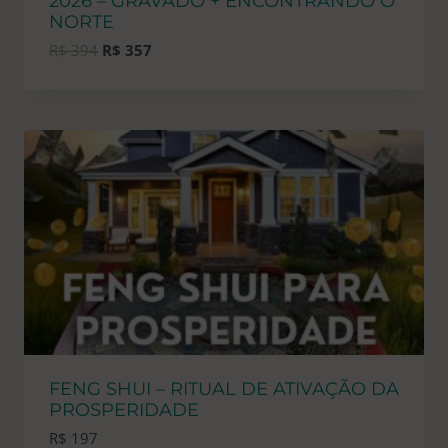
2026 – GRAVADO + ENCONTRANDO O
NORTE
O
O
R$
394
R$
357
preço
preço
original
atual
era:
é:
R$ 394.
R$ 357.
FENG SHUI – RITUAL DE ATIVAÇÃO DA
PROSPERIDADE
R$
197