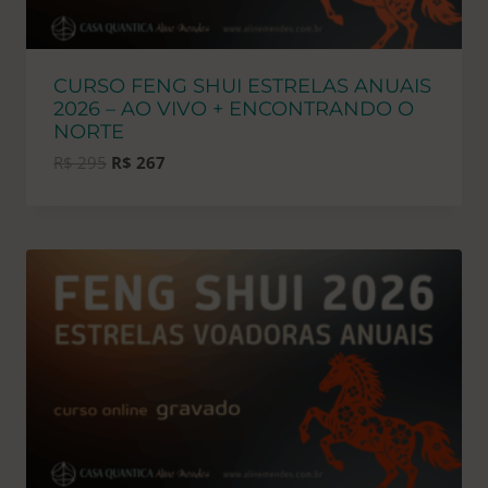
CURSO FENG SHUI ESTRELAS ANUAIS
2026 – AO VIVO + ENCONTRANDO O
NORTE
O
O
R$
295
R$
267
preço
preço
original
atual
era:
é:
R$ 295.
R$ 267.