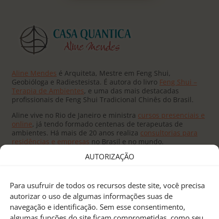
Aline Mendes
é Arquiteta, Mestre em Feng Shui,
Geobióloga e Radiestesista. É autora do livro
Feng Shui –
Terapia de Ambientes
, e uma das mais destacadas
profissionais de Feng Shui Tradicional Chinês do Brasil.
Aline vive no Rio de Janeiro e ministra
cursos presenciais e
online
, já tendo formado centenas de terapeutas de
ambientes. Há mais de 20 anos realiza
consultorias para
residências e empresas
no Brasil e no mundo.
AUTORIZAÇÃO
Para usufruir de todos os recursos deste site, você precisa
autorizar o uso de algumas informações suas de
navegação e identificação. Sem esse consentimento,
Fundado pelo
Mestre Joseph Yu
no Canadá, o
Feng Shui
algumas funções do site ficam comprometidas, como seu