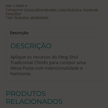
Feng
REF:
C-FSMP-O
Shui
Categorias:
Cursos Aline Mendes - Casa Quantica
,
Cursos de
Feng Shui
quantidade
Tags:
feng shui
,
geobiologia
Descrição
DESCRIÇÃO
Aplique os recursos do Feng Shui
Tradicional Chinês para compor uma
Mesa Posta com intencionalidade e
harmonia.
PRODUTOS
RELACIONADOS