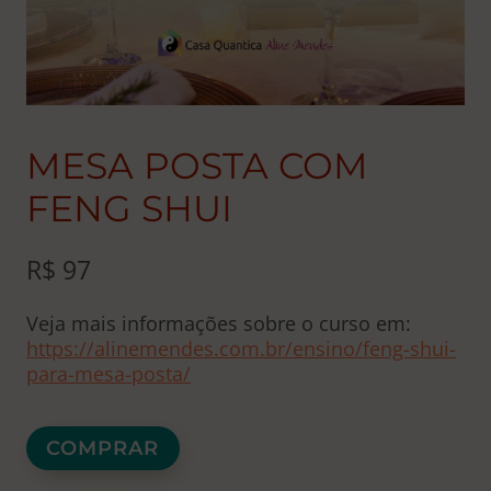
MESA POSTA COM
FENG SHUI
R$
97
Veja mais informações sobre o curso em:
https://alinemendes.com.br/ensino/feng-shui-
para-mesa-posta/
Mesa
COMPRAR
Posta
com