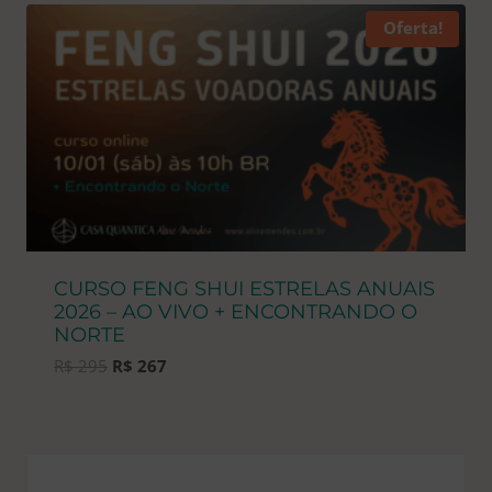
Oferta!
CURSO FENG SHUI ESTRELAS ANUAIS
2026 – AO VIVO + ENCONTRANDO O
NORTE
O
O
R$
295
R$
267
preço
preço
original
atual
era:
é:
R$ 295.
R$ 267.