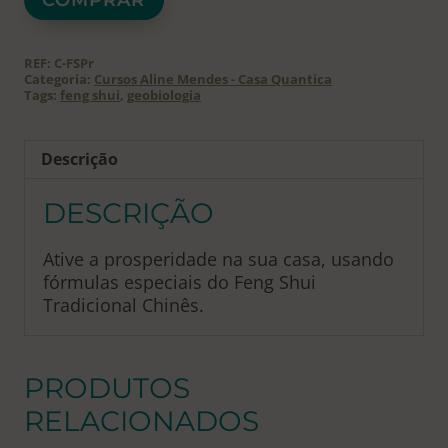
Shui
-
Ritual
REF:
C-FSPr
de
Categoria:
Cursos Aline Mendes - Casa Quantica
Tags:
feng shui
,
geobiologia
Ativação
da
Prosperidade
Descrição
quantidade
DESCRIÇÃO
Ative a prosperidade na sua casa, usando
fórmulas especiais do Feng Shui
Tradicional Chinês.
PRODUTOS
RELACIONADOS