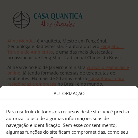
Aline Mendes
é Arquiteta, Mestre em Feng Shui,
Geobióloga e Radiestesista. É autora do livro
Feng Shui –
Terapia de Ambientes
, e uma das mais destacadas
profissionais de Feng Shui Tradicional Chinês do Brasil.
Aline vive no Rio de Janeiro e ministra
cursos presenciais e
online
, já tendo formado centenas de terapeutas de
ambientes. Há mais de 20 anos realiza
consultorias para
residências e empresas
no Brasil e no mundo.
AUTORIZAÇÃO
Para usufruir de todos os recursos deste site, você precisa
autorizar o uso de algumas informações suas de
navegação e identificação. Sem esse consentimento,
Fundado pelo
Mestre Joseph Yu
no Canadá, o
Feng Shui
algumas funções do site ficam comprometidas, como seu
Research Center
é um centro de pesquisas e treinamento