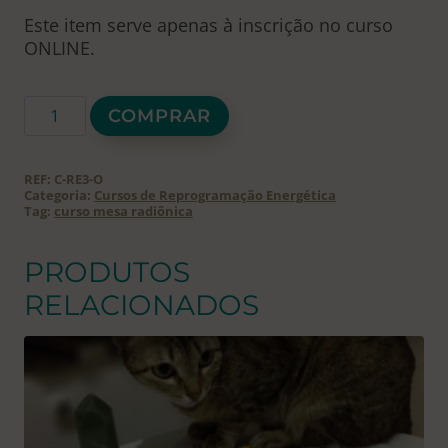
Este item serve apenas à inscrição no curso
ONLINE.
Curso
COMPRAR
de
Reprogramação
Energética
REF:
C-RE3-O
de
Categoria:
Cursos de Reprogramação Energética
Tag:
curso mesa radiônica
Ambientes
e
Pessoas
PRODUTOS
-
RELACIONADOS
Geobiologia
-
Online
quantidade