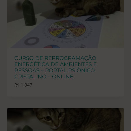
CURSO DE REPROGRAMAÇÃO
ENERGÉTICA DE AMBIENTES E
PESSOAS – PORTAL PSIÔNICO
CRISTALINO – ONLINE
R$
1.347