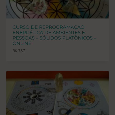
CURSO DE REPROGRAMAÇÃO
ENERGÉTICA DE AMBIENTES E
PESSOAS – SÓLIDOS PLATÔNICOS –
ONLINE
R$
787