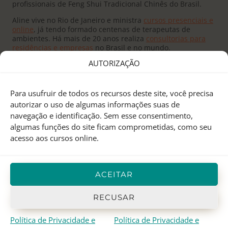
profissionais de Feng Shui Tradicional Chinês do Brasil.
Aline vive no Rio de Janeiro e ministra
cursos presenciais e
online
, já tendo formado centenas de terapeutas de
ambientes. Há mais de 20 anos realiza
consultorias para
residências e empresas
no Brasil e no mundo.
AUTORIZAÇÃO
Para usufruir de todos os recursos deste site, você precisa
autorizar o uso de algumas informações suas de
navegação e identificação. Sem esse consentimento,
Fundado pelo
Mestre Joseph Yu
no Canadá, o
Feng Shui
algumas funções do site ficam comprometidas, como seu
Research Center
é um centro de pesquisas e treinamento
acesso aos cursos online.
em Feng Shui Tradicional Chinês, Astrologia Chinesa e I
Ching.
Aline Mendes
representa o FSRC no Brasil desde 2000, e
ACEITAR
em 2012 recebeu o
título de Mestre
, sendo atualmente a
única
Mentora Oficial
do FSRC em língua portuguesa.
RECUSAR
Política de Privacidade e
Política de Privacidade e