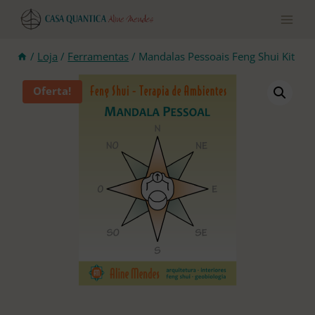
Pular
para
o
conteúdo
/
Loja
/
Ferramentas
/
Mandalas Pessoais Feng Shui Kit
Oferta!