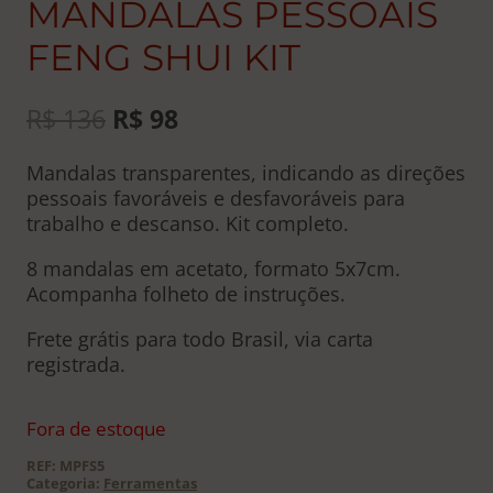
MANDALAS PESSOAIS
FENG SHUI KIT
O
O
R$
136
R$
98
preço
preço
Mandalas transparentes, indicando as direções
original
atual
pessoais favoráveis e desfavoráveis para
era:
é:
trabalho e descanso. Kit completo.
R$ 136.
R$ 98.
8 mandalas em acetato, formato 5x7cm.
Acompanha folheto de instruções.
Frete grátis para todo Brasil, via carta
registrada.
Fora de estoque
REF:
MPFS5
Categoria:
Ferramentas