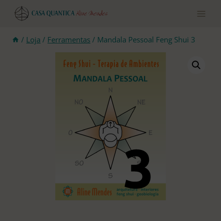
Pular
para
o
conteúdo
/
Loja
/
Ferramentas
/
Mandala Pessoal Feng Shui 3