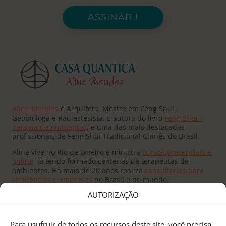
ASSINAR !
Aline Mendes
é Arquiteta, Mestre em Feng Shui,
Geobióloga e Radiestesista. É autora do livro
Feng Shui –
Terapia de Ambientes
, e uma das mais destacadas
profissionais de Feng Shui Tradicional Chinês do Brasil.
Aline vive no Rio de Janeiro e ministra
cursos presenciais e
online
, já tendo formado centenas de terapeutas de
ambientes. Há mais de 20 anos realiza
consultorias para
residências e empresas
no Brasil e no mundo.
AUTORIZAÇÃO
Para usufruir de todos os recursos deste site, você precisa