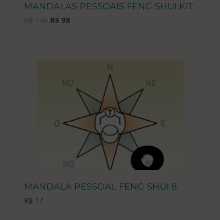
MANDALAS PESSOAIS FENG SHUI KIT
O
O
R$
136
R$
98
preço
preço
original
atual
era:
é:
R$ 136.
R$ 98.
MANDALA PESSOAL FENG SHUI 8
R$
17