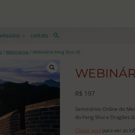
onteúdos
contato
o
/
Webinários
/
Webinário Feng Shui 05
WEBINÁRI
R$
197
Seminários Online do Me
do Feng Shui e Dragões d
Clique aqui
para ver as i