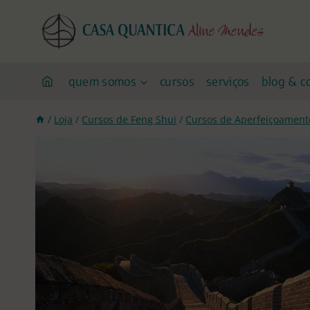
Pular
para
o
conteúdo
quem somos
cursos
serviços
blog & c
/
Loja
/
Cursos de Feng Shui
/
Cursos de Aperfeiçoament