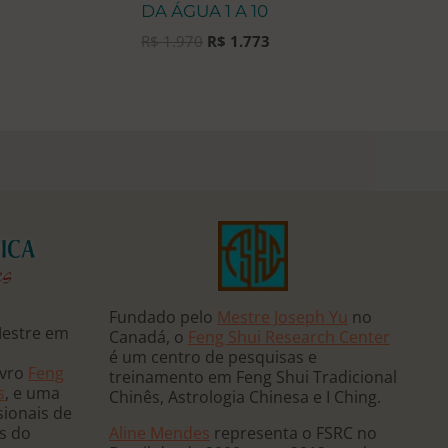
DA ÁGUA 1 A 10
O
O
R$
1.970
R$
1.773
preço
preço
original
atual
era:
é:
R$ 1.970.
R$ 1.773.
Fundado pelo
Mestre Joseph Yu
no
Mestre em
Canadá, o
Feng Shui Research Center
é um centro de pesquisas e
ivro
Feng
treinamento em Feng Shui Tradicional
s
, e uma
Chinês, Astrologia Chinesa e I Ching.
sionais de
Aline Mendes
representa o FSRC no
ês do