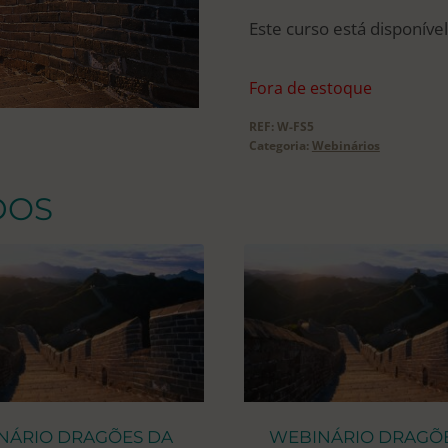
Este curso está disponív
Fora de estoque
REF:
W-FS5
Categoria:
Webinários
DOS
NÁRIO DRAGÕES DA
WEBINÁRIO DRAGÕ