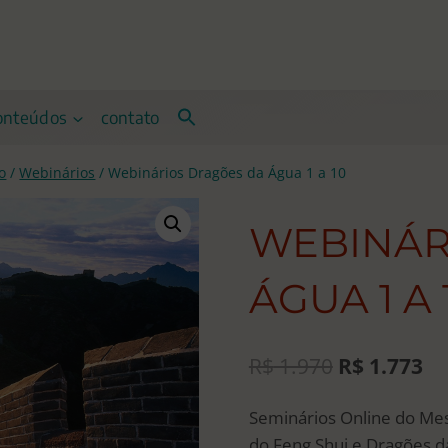
onteúdos
contato
o
/
Webinários
/
Webinários Dragões da Água 1 a 10
WEBINÁR
ÁGUA 1 A 
O
O
R$
1.970
R$
1.773
preço
pr
Seminários Online do Me
original
at
do Feng Shui e Dragões d