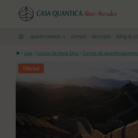
Pular
para
o
conteúdo
quem somos
cursos
serviços
blog & c
/
Loja
/
Cursos de Feng Shui
/
Cursos de Aperfeiçoament
Oferta!