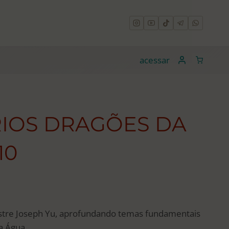
acessar
IOS DRAGÕES DA
10
eço
stre Joseph Yu, aprofundando temas fundamentais
ual
a Água.