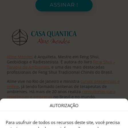
ASSINAR !
Aline Mendes
é Arquiteta, Mestre em Feng Shui,
Geobióloga e Radiestesista. É autora do livro
Feng Shui –
Terapia de Ambientes
, e uma das mais destacadas
profissionais de Feng Shui Tradicional Chinês do Brasil.
Aline vive no Rio de Janeiro e ministra
cursos presenciais e
online
, já tendo formado centenas de terapeutas de
ambientes. Há mais de 20 anos realiza
consultorias para
residências e empresas
no Brasil e no mundo.
AUTORIZAÇÃO
Para usufruir de todos os recursos deste site, você precisa