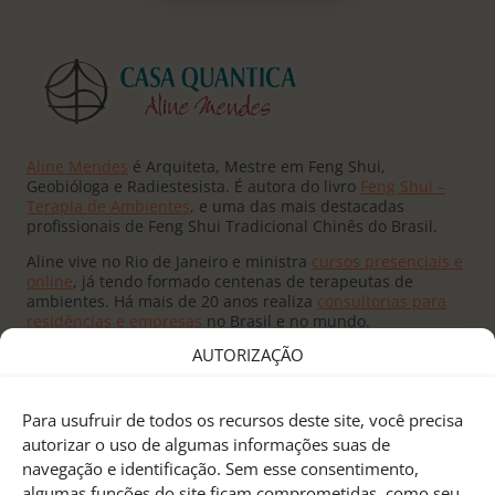
Aline Mendes
é Arquiteta, Mestre em Feng Shui,
Geobióloga e Radiestesista. É autora do livro
Feng Shui –
Terapia de Ambientes
, e uma das mais destacadas
profissionais de Feng Shui Tradicional Chinês do Brasil.
Aline vive no Rio de Janeiro e ministra
cursos presenciais e
online
, já tendo formado centenas de terapeutas de
ambientes. Há mais de 20 anos realiza
consultorias para
residências e empresas
no Brasil e no mundo.
AUTORIZAÇÃO
Para usufruir de todos os recursos deste site, você precisa
autorizar o uso de algumas informações suas de
navegação e identificação. Sem esse consentimento,
Fundado pelo
Mestre Joseph Yu
no Canadá, o
Feng Shui
algumas funções do site ficam comprometidas, como seu