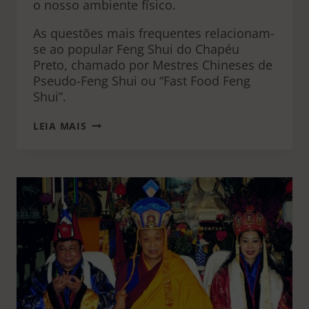
o nosso ambiente físico.
As questões mais frequentes relacionam-
se ao popular Feng Shui do Chapéu
Preto, chamado por Mestres Chineses de
Pseudo-Feng Shui ou “Fast Food Feng
Shui”.
FENG
LEIA MAIS
SHUI
TRADICIONAL
CHINÊS
X
NEO-
FENG
SHUI
DO
CHAPÉU
PRETO