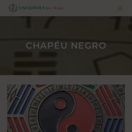
Pular
para
o
conteúdo
CHAPÉU NEGRO