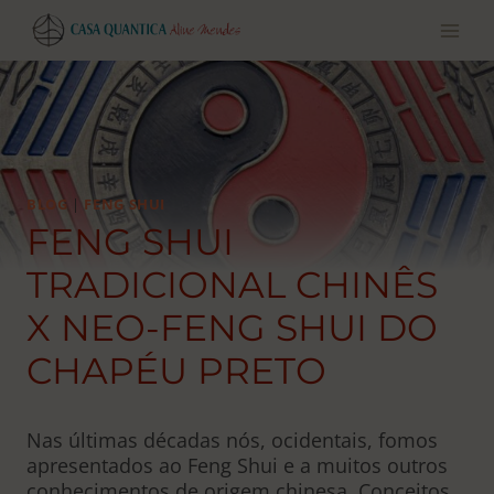
Pular
para
o
conteúdo
BLOG
|
FENG SHUI
FENG SHUI
TRADICIONAL CHINÊS
X NEO-FENG SHUI DO
CHAPÉU PRETO
Nas últimas décadas nós, ocidentais, fomos
apresentados ao Feng Shui e a muitos outros
conhecimentos de origem chinesa. Conceitos