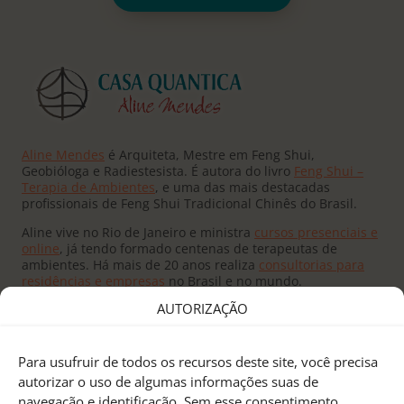
Aline Mendes
é Arquiteta, Mestre em Feng Shui,
Geobióloga e Radiestesista. É autora do livro
Feng Shui –
Terapia de Ambientes
, e uma das mais destacadas
profissionais de Feng Shui Tradicional Chinês do Brasil.
Aline vive no Rio de Janeiro e ministra
cursos presenciais e
online
, já tendo formado centenas de terapeutas de
ambientes. Há mais de 20 anos realiza
consultorias para
residências e empresas
no Brasil e no mundo.
AUTORIZAÇÃO
Para usufruir de todos os recursos deste site, você precisa
autorizar o uso de algumas informações suas de
navegação e identificação. Sem esse consentimento,