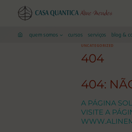
Pular
para
o
conteúdo
quem somos
cursos
serviços
blog & c
UNCATEGORIZED
404
404: N
A PÁGINA SO
VISITE A PÁG
WWW.ALINEM