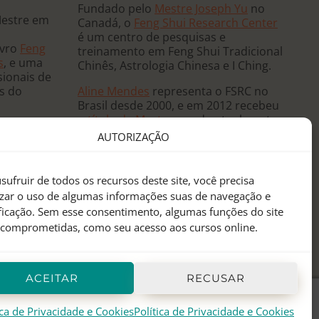
Fundado pelo
Mestre Joseph Yu
no
Mestre em
Canadá, o
Feng Shui Research Center
é um centro de pesquisas e
ivro
Feng
treinamento em Feng Shui Tradicional
s
, e uma
Chinês, Astrologia Chinesa e I Ching.
sionais de
Aline Mendes
representa o FSRC no
ês do
Brasil desde 2000, e em 2012 recebeu
o
título de Mestre
, sendo atualmente
 e ministra
a única
Mentora Oficial
do FSRC em
AUTORIZAÇÃO
, já tendo
língua portuguesa.
eutas de
anos
sufruir de todos os recursos deste site, você precisa
sidências
izar o uso de algumas informações suas de navegação e
 mundo.
ificação. Sem esse consentimento, algumas funções do site
 comprometidas, como seu acesso aos cursos online.
ACEITAR
RECUSAR
ica de Privacidade e Cookies
Política de Privacidade e Cookies