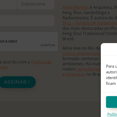
Aline Mendes
é Arquiteta, 
Feng Shui, Geobióloga e
Radiestesista. É autora do l
Shui – Terapia de Ambiente
das mais destacadas profis
Feng Shui Tradicional Chin
Brasil.
Aline vive no Rio de Janeiro
cursos presenciais e online
formado centenas de terap
de acordo com a
Política de
ambientes. Há mais de 20 
Para u
dade
.
realiza
consultorias para re
autor
e empresas
no Brasil e no
ident
ASSINAR !
ficam
Polít