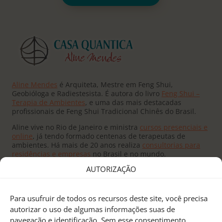
Aline Mendes
é Arquiteta, Mestre em Feng Shui,
Geobióloga e Radiestesista. É autora do livro
Feng Shui –
Terapia de Ambientes
, e uma das mais destacadas
profissionais de Feng Shui Tradicional Chinês do Brasil.
Aline vive no Rio de Janeiro e ministra
cursos presenciais e
online
, já tendo formado centenas de terapeutas de
ambientes. Há mais de 20 anos realiza
consultorias para
residências e empresas
no Brasil e no mundo.
AUTORIZAÇÃO
Para usufruir de todos os recursos deste site, você precisa
autorizar o uso de algumas informações suas de
navegação e identificação. Sem esse consentimento,