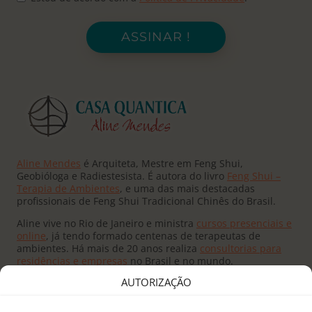
ASSINAR !
Aline Mendes
é Arquiteta, Mestre em Feng Shui,
Geobióloga e Radiestesista. É autora do livro
Feng Shui –
Terapia de Ambientes
, e uma das mais destacadas
profissionais de Feng Shui Tradicional Chinês do Brasil.
Aline vive no Rio de Janeiro e ministra
cursos presenciais e
online
, já tendo formado centenas de terapeutas de
ambientes. Há mais de 20 anos realiza
consultorias para
residências e empresas
no Brasil e no mundo.
AUTORIZAÇÃO