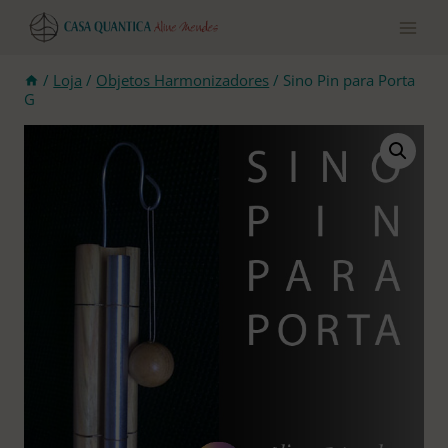
Pular
para
o
conteúdo
/
Loja
/
Objetos Harmonizadores
/
Sino Pin para Porta
G