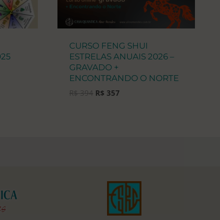
CURSO FENG SHUI
025
ESTRELAS ANUAIS 2026 –
GRAVADO +
ENCONTRANDO O NORTE
O
O
R$
394
R$
357
preço
preço
original
atual
era:
é:
R$ 394.
R$ 357.