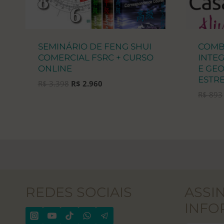
SEMINÁRIO DE FENG SHUI
COMB
COMERCIAL FSRC + CURSO
INTE
ONLINE
E GEO
ESTRE
O
O
R$
3.398
R$
2.960
preço
preço
R$
893
original
atual
era:
é:
R$ 3.398.
R$ 2.960.
REDES SOCIAIS
ASSI
INFO