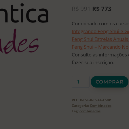
O
O
R$
991
R$
773
preço
preço
Combinado com os curso
original
atual
Integrando Feng Shui e G
era:
é:
Feng Shui Estrelas Anuai
R$ 991.
R$ 773
Feng Shui – Marcando Nor
Consulte as informações 
fazer sua inscrição.
Combinado
COMPRAR
Integrando
Feng
REF:
X-FSGB-FSA4-FS8P
Shui
Categoria:
Combinados
e
Tag:
combinados
Geobiologia
+