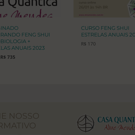
INADO
CURSO FENG SHUI
GRANDO FENG SHUI
ESTRELAS ANUAIS 2
BIOLOGIA +
R$
170
LAS ANUAIS 2023
O
O
R$
735
preço
preço
original
atual
era:
é:
R$ 893.
R$ 735.
NE NOSSO
RMATIVO