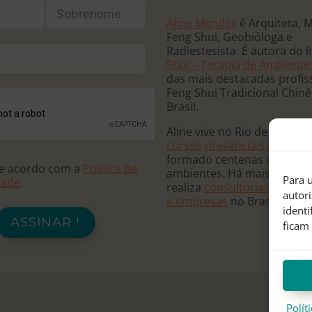
Aline Mendes
é Arquiteta, 
Feng Shui, Geobióloga e
Radiestesista. É autora do l
Shui – Terapia de Ambiente
das mais destacadas profis
Feng Shui Tradicional Chin
Brasil.
Aline vive no Rio de Janeiro
cursos presenciais e online
formado centenas de terap
de acordo com a
Política de
ambientes. Há mais de 20 
Para u
dade
.
realiza
consultorias para re
autor
e empresas
no Brasil e no
ident
ASSINAR !
ficam
Polít