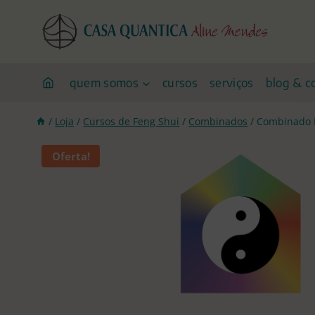
Pular
para
o
conteúdo
quem somos
cursos
serviços
blog & c
/
Loja
/
Cursos de Feng Shui
/
Combinados
/
Combinado I
Oferta!