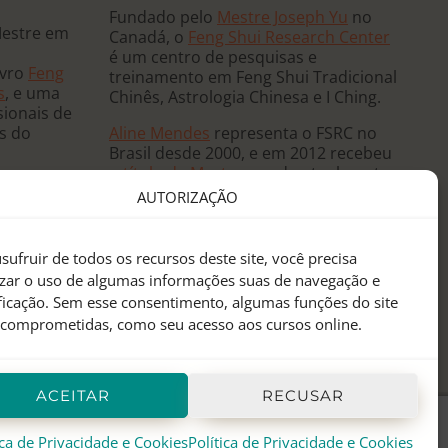
Fundado pelo
Mestre Joseph Yu
no
Mestre em
Canadá, o
Feng Shui Research Center
é um centro de pesquisas e
ivro
Feng
treinamento em Feng Shui Tradicional
s
, e uma
Chinês, Astrologia Chinesa e I Ching.
sionais de
Aline Mendes
representa o FSRC no
ês do
Brasil desde 2000, e em 2012 recebeu
o
título de Mestre
, sendo atualmente
 e ministra
a única
Mentora Oficial
do FSRC em
AUTORIZAÇÃO
, já tendo
língua portuguesa.
eutas de
anos
sufruir de todos os recursos deste site, você precisa
sidências
izar o uso de algumas informações suas de navegação e
 mundo.
ificação. Sem esse consentimento, algumas funções do site
 comprometidas, como seu acesso aos cursos online.
ACEITAR
RECUSAR
ica de Privacidade e Cookies
Política de Privacidade e Cookies