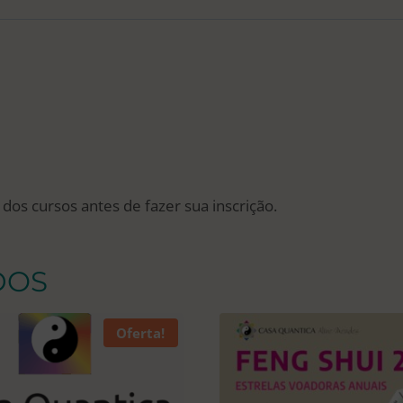
Estrelas
Anuais
2023
+
Marcando
o
Norte
quantidade
os cursos antes de fazer sua inscrição.
DOS
Oferta!