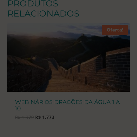
PRODUTOS
RELACIONADOS
Oferta!
WEBINÁRIOS DRAGÕES DA ÁGUA 1 A
10
O
O
R$
1.970
R$
1.773
preço
preço
original
atual
era:
é: