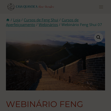
Pular
para
o
conteúdo
/
Loja
/
Cursos de Feng Shui
/
Cursos de
Aperfeiçoamento
/
Webinários
/
Webinário Feng Shui 07
WEBINÁRIO FENG