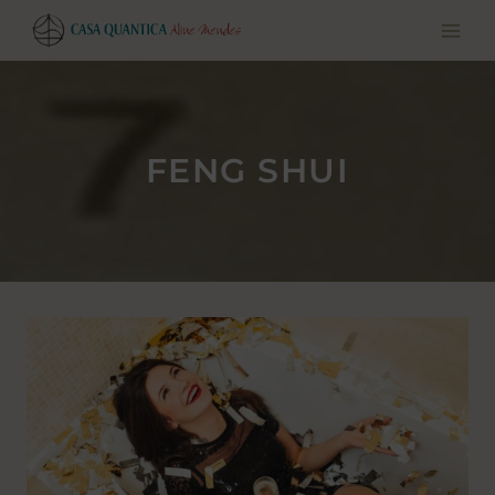
Pular
para
o
conteúdo
FENG SHUI