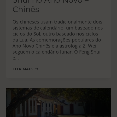
Chinês
Os chineses usam tradicionalmente dois
sistemas de calendário, um baseado nos
ciclos do Sol, outro baseado nos ciclos
da Lua. As comemorações populares do
Ano Novo Chinês e a astrologia Zi Wei
seguem o calendário lunar. O Feng Shui
e…
MUDANÇAS
LEIA MAIS
NO
FENG
SHUI
NO
ANO
NOVO
–
CHINÊS