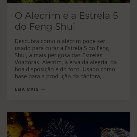
O Alecrim e a Estrela 5
do Feng Shui
Descubra como o alecrim pode ser
usado para curar a Estrela 5 do Feng
Shui, a mais perigosa das Estrelas
Voadoras. Alecrim, a erva da alegria, da
boa disposição e do foco. Usado como
base para a produção da cânfora,…
O
LEIA MAIS
ALECRIM
E
A
ESTRELA
5
DO
FENG
SHUI