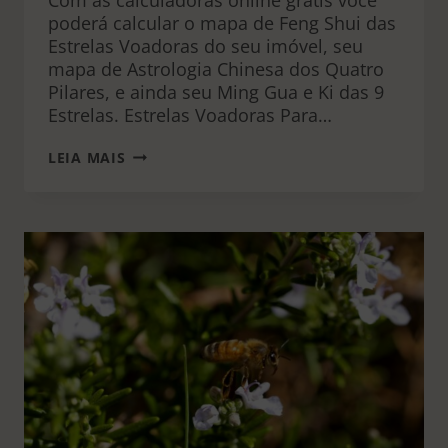
Com as calculadoras online grátis você
poderá calcular o mapa de Feng Shui das
Estrelas Voadoras do seu imóvel, seu
mapa de Astrologia Chinesa dos Quatro
Pilares, e ainda seu Ming Gua e Ki das 9
Estrelas. Estrelas Voadoras Para…
CALCULADORAS
LEIA MAIS
–
ESTRELAS
VOADORAS,
MING
GUA
E
4
PILARES