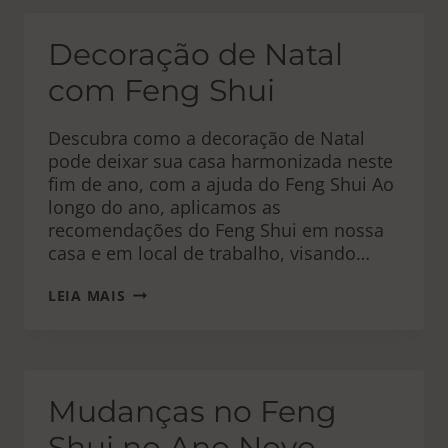
ESTRELAS
VOADORAS
DO
Decoração de Natal
FENG
SHUI?
com Feng Shui
Descubra como a decoração de Natal
pode deixar sua casa harmonizada neste
fim de ano, com a ajuda do Feng Shui Ao
longo do ano, aplicamos as
recomendações do Feng Shui em nossa
casa e em local de trabalho, visando…
DECORAÇÃO
LEIA MAIS
DE
NATAL
COM
FENG
SHUI
Mudanças no Feng
Shui no Ano Novo –