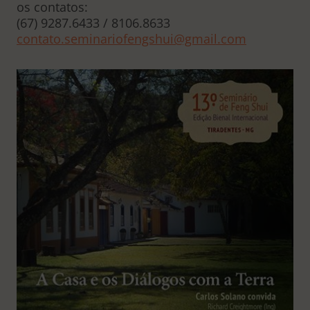
os contatos:
(67) 9287.6433 / 8106.8633
contato.seminariofengshui@gmail.com