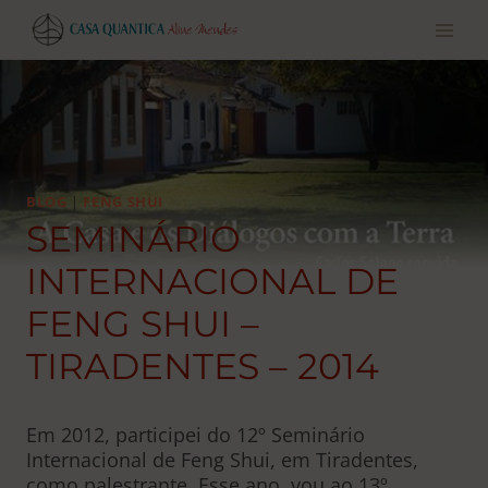
Pular
para
o
conteúdo
BLOG
|
FENG SHUI
SEMINÁRIO
INTERNACIONAL DE
FENG SHUI –
TIRADENTES – 2014
Em 2012, participei do 12º Seminário
Internacional de Feng Shui, em Tiradentes,
como palestrante. Esse ano, vou ao 13º