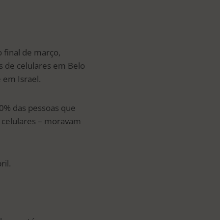
final de março,
as de celulares em Belo
 em Israel.
80% das pessoas que
s celulares – moravam
il.