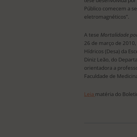
tese desenvolvida por
Público comecem a se 
eletromagnéticos”.
A tese
Mortalidade por
26 de março de 2010,
Hídricos (Desa) da Es
Diniz Leão, do Depart
orientadora a profess
Faculdade de Medicina
Leia
matéria do Boleti