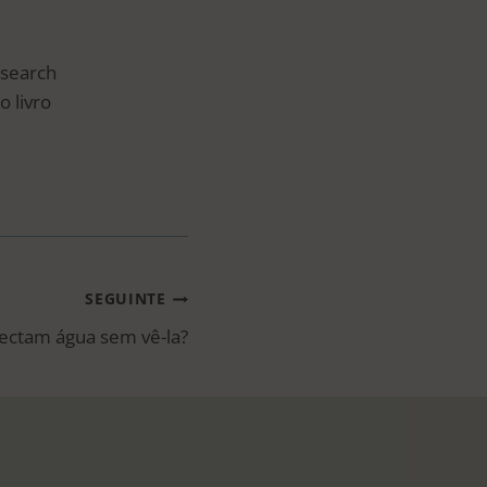
esearch
o livro
SEGUINTE
tectam água sem vê-la?