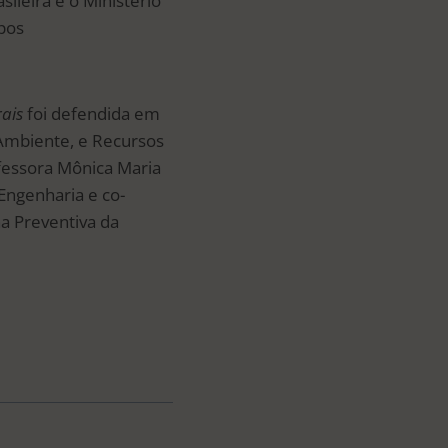
ileira e o Ministério
pos
rais
foi defendida em
Ambiente, e Recursos
fessora Mônica Maria
Engenharia e co-
a Preventiva da