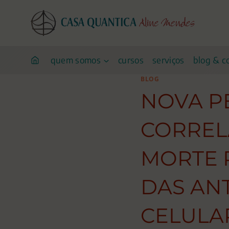
Pular
para
o
conteúdo
quem somos
cursos
serviços
blog & c
BLOG
NOVA P
CORREL
MORTE 
DAS AN
CELULA