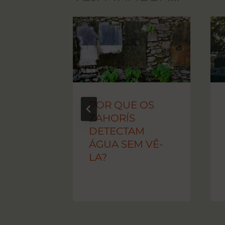
TO
POR QUE OS
ZAHORÍS
DETECTAM
ÁGUA SEM VÊ-
LA?