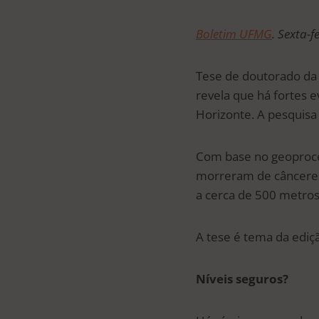
Boletim UFMG
. Sexta-f
Tese de doutorado da
revela que há fortes e
Horizonte. A pesquisa
Com base no geoproce
morreram de cânceres 
a cerca de 500 metros
A tese é tema da ediçã
Níveis seguros?