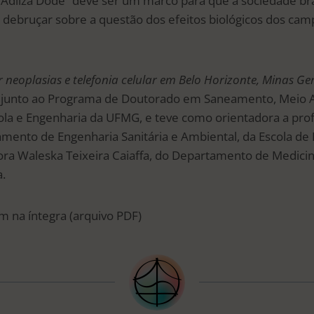
 Adilza Dode “deve ser um marco para que a sociedade bras
debruçar sobre a questão dos efeitos biológicos dos cam
 neoplasias e telefonia celular em Belo Horizonte, Minas Ge
 junto ao Programa de Doutorado em Saneamento, Meio 
cola e Engenharia da UFMG, e teve como orientadora a pro
amento de Engenharia Sanitária e Ambiental, da Escola de 
ora Waleska Teixeira Caiaffa, do Departamento de Medicin
.
m na íntegra (arquivo PDF)