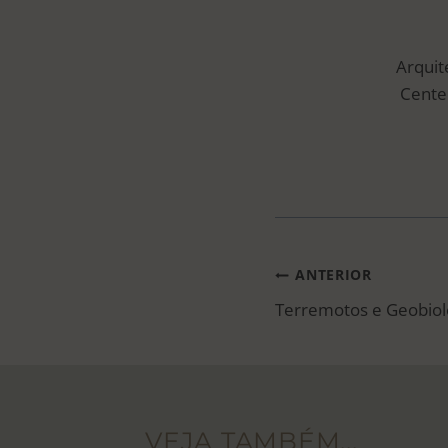
Arquit
Center
NAVEGAÇ
ANTERIOR
Terremotos e Geobiol
DE
POST
VEJA TAMBÉM...