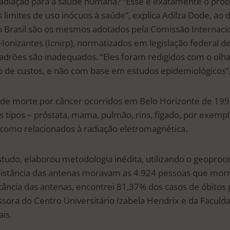
radiação para a saúde humana? “Esse é exatamente o prob
limites de uso inócuos à saúde”, explica Adilza Dode, ao 
 Brasil são os mesmos adotados pela Comissão Internaci
Ionizantes (Icnirp), normatizados em legislação federal d
adrões são inadequados. “Eles foram redigidos com o olhar
ão de custos, e não com base em estudos epidemiológicos”
 de morte por câncer ocorridos em Belo Horizonte de 199
s tipos – próstata, mama, pulmão, rins, fígado, por exemp
ca como relacionados à radiação eletromagnética.
studo, elaborou metodologia inédita, utilizando o geopro
distância das antenas moravam as 4.924 pessoas que mor
tância das antenas, encontrei 81,37% dos casos de óbitos 
ssora do Centro Universitário Izabela Hendrix e da Faculd
is.