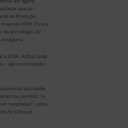
lema: até agora,
destacar que os
onal de Proteção
e maio de 2009. Para a
 da tecnologia, da
, assegura.
6 a 2006, Adilza Dode
lo – são reconhecidos
cessamento da cidade,
reram no período. “A
por neoplasias”, conta
ade de Ciências