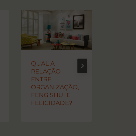
QUAL A
QUAT
RELAÇÃO
PILARE
ENTRE
ESPÍRIT
ORGANIZAÇÃO,
PODE
FENG SHUI E
FELICIDADE?