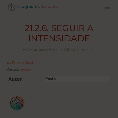
Pular
para
o
conteúdo
21.2.6. SEGUIR A
INTENSIDADE
0 Respostas
Voltar para: Geral
/
Fóruns
/
Geral
Marcado:
ensino
Autor
Posts