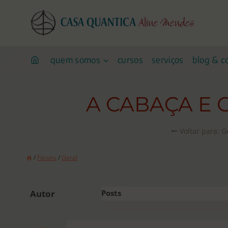
Pular
para
o
conteúdo
quem somos
cursos
serviços
blog & c
A CABAÇA E 
Voltar para: G
/
Fóruns
/
Geral
Autor
Posts