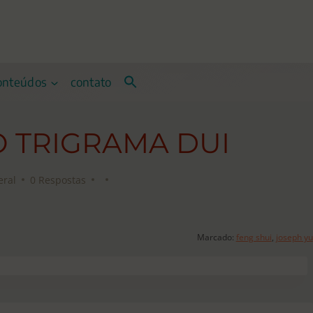
onteúdos
contato
O TRIGRAMA DUI
eral
0 Respostas
Marcado:
feng shui
,
joseph yu