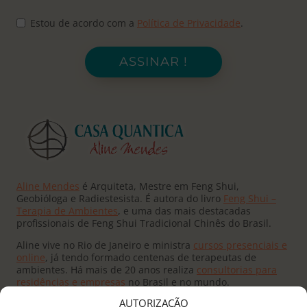
Estou de acordo com a
Política de Privacidade
.
ASSINAR !
Aline Mendes
é Arquiteta, Mestre em Feng Shui,
Geobióloga e Radiestesista. É autora do livro
Feng Shui –
Terapia de Ambientes
, e uma das mais destacadas
profissionais de Feng Shui Tradicional Chinês do Brasil.
Aline vive no Rio de Janeiro e ministra
cursos presenciais e
online
, já tendo formado centenas de terapeutas de
ambientes. Há mais de 20 anos realiza
consultorias para
residências e empresas
no Brasil e no mundo.
AUTORIZAÇÃO