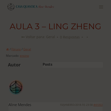
Pular
para
o
conteúdo
AULA 3 – LING ZHENG
0 Respostas
Voltar para: Geral
/
Fóruns
/
Geral
Marcado:
ensino
Autor
Posts
Aline Mendes
10/JANEIRO/2018 ÀS 23:58
#41053