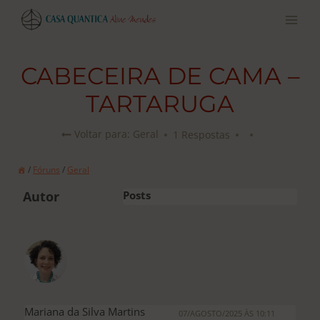
Pular
para
o
conteúdo
CABECEIRA DE CAMA –
TARTARUGA
1 Respostas
Voltar para: Geral
/
Fóruns
/
Geral
Autor
Posts
Mariana da Silva Martins
07/AGOSTO/2025 ÀS 10:11