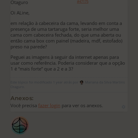
Otaguro
#47175
Oi ALine,
em relação à cabeceira da cama, levando em conta a
presença de uma tartaruga forte, seria melhor uma
cama com cabeceira fechada, do que uma aberta ou
então cama box com painel (madeira, mdf, estofado)
preso na parede?
Peguei as imagens à seguir da internet apenas para
usar como referência. Poderia considerar que a opção
1 é “mais forte” que a 2 e a 3?
Este tópico foi modificado 1 year atrás por
Mariana da Silva Martins
Otaguro.
Anexos:
Você precisa
fazer login
para ver os anexos.